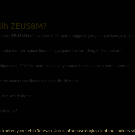
lih ZEUS8M?
rdepan,
ZEUS8M
menawarkan berbagai keunggulan yang menjadikannya pilihan
ulai dari permainan klasik hingga game terbaru dengan fitur inovatif.
h digunakan, ZEUS8M memastikan kenyamanan bermain untuk semua pemain.
t bermain tanpa khawatir data pribadi bocor.
, dan smartphone.
eksklusif.
 konten yang lebih Relevan. Untuk informasi lengkap tentang cookies sil