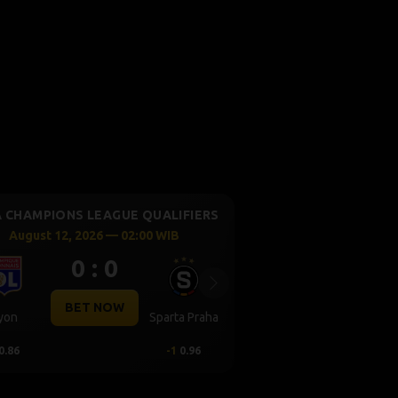
A CHAMPIONS LEAGUE QUALIFIERS
August 11, 2026 — 22:59 WIB
0 : 0
Next
BET NOW
Union Saint-
 Glimt
Gilloise
5
0.82
-0.75
1.00