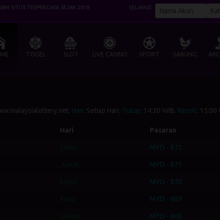
TUS TERPERCAYA SEJAK 2018
SELAMAT DATANG DI WEBSITE ZEUS8M SIT
ME
TOGEL
SLOT
LIVE CASINO
SPORT
SABUNG
ARC
w.malaysialottery.net
, Hari:
Setiap Hari
, Tutup:
14:30 WIB
, Result:
15:00
Hari
Pasaran
Sabtu
MYD - 872
Jumat
MYD - 871
Kamis
MYD - 870
Rabu
MYD - 869
Selasa
MYD - 868