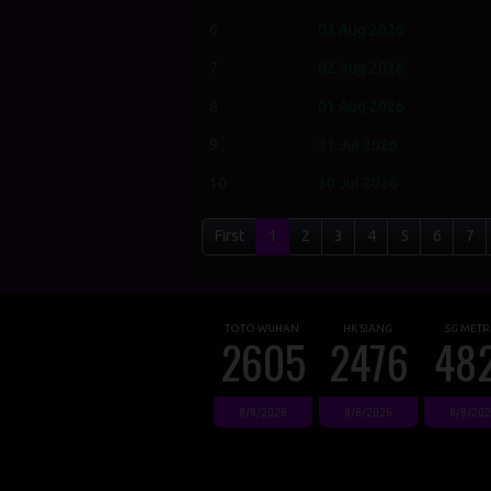
6
03 Aug 2026
7
02 Aug 2026
8
01 Aug 2026
9
31 Jul 2026
10
30 Jul 2026
First
1
2
3
4
5
6
7
TOTO WUHAN
HK SIANG
SG MET
2605
2476
48
8/8/2026
8/8/2026
8/8/20