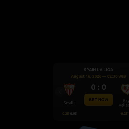
UEFA CHAMPIONS LEAGUE QUALIF
August 12, 2026 — 01:30 WIB
0 : 0
Previous
BET NOW
SK Sturm
Fener
Graz
-0.5
0.95
0.5
0