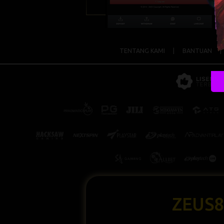
TENTANG KAMI
|
BANTUAN
|
ZEUS8M