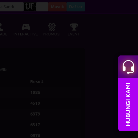
US TERPERCAYA SEJAK 2018
Masuk
Daftar
ADE
INTERACTIVE
PROMOSI
EVENT
 WIB
Result
1986
4519
6379
6517
0976