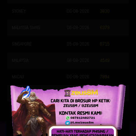
SYDNEY
06-08-2026
3830
MALAYSIA SIANG
06-08-2026
6379
SINGAPORE
05-08-2026
0715
MALAYSIA
06-08-2026
4549
MACAU
06-08-2026
7894
QATAR
06-08-2026
6642
HONGKONG
06-08-2026
3634