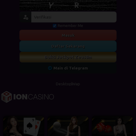
Remember Me
Masuk
Daftar Sekarang
Bukti Jackpot Zeus8m
Main di Telegram
Desktop
Wap