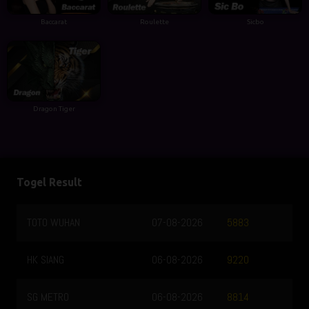
Baccarat
Roulette
Sicbo
Dragon Tiger
Togel Result
TOTO WUHAN
07-08-2026
5883
HK SIANG
06-08-2026
9220
SG METRO
06-08-2026
8814