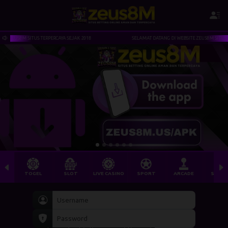
US8M SITUS TERPERCAYA SEJAK 2018
SELAMAT DATANG DI WEBSITE ZEUS8M SITUS TERPE
TOGEL
SLOT
LIVE CASINO
SPORT
ARCADE
SABU