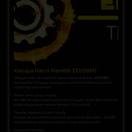
Kenapa Harus Memilih ZEUS8M?
Sebagai salah satu platform game online terdepan,
ZEUS8M
menawarkan berbagai keunggulan yang menjadikannya pilihan
utama bagi para pemain:
Pilihan Game yang Lengkap
ZEUS8M memiliki koleksi game yang beragam, mulai dari permainan
klasik hingga game terbaru dengan fitur inovatif.
Tampilan Modern & User-Friendly
Dengan desain interface menarik dan mudah digunakan, ZEUS8M
memastikan kenyamanan bermain untuk semua pemain.
Keamanan Terjamin