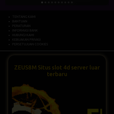
TENTANG KAMI
BANTUAN
PERATURAN
INFORMASI BANK
HUBUNGI KAMI
KEBIJAKAN PRIVASI
PERSETUJUAN COOKIES
ZEUS8M Situs slot 4d server luar
terbaru