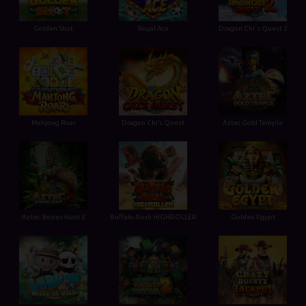
Golden Shot
Royal Ace
Dragon Chi's Quest 2
Mahjong Roar
Dragon Chi’s Quest
Aztec Gold Temple
Aztec: Bonus Hunt 2
Buffalo Rush HIGHROLLER
Golden Egypt