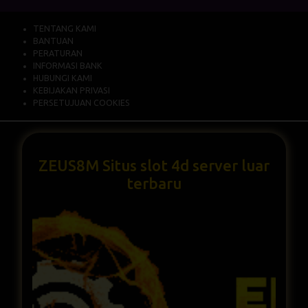
TENTANG KAMI
BANTUAN
PERATURAN
INFORMASI BANK
HUBUNGI KAMI
KEBIJAKAN PRIVASI
PERSETUJUAN COOKIES
ZEUS8M Situs slot 4d server luar
terbaru