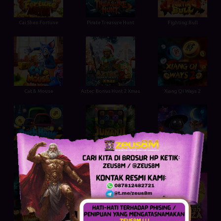
Cai Shen Fortune
Pirate Treasure Hunt
Fighting Bull
Cat & Mouse
Aztec: Bonus Hunt 2 Xmas
Xiang Qi Ways 2
Rush Hour Gold
Jumanji Bonanza
Starry Adventure